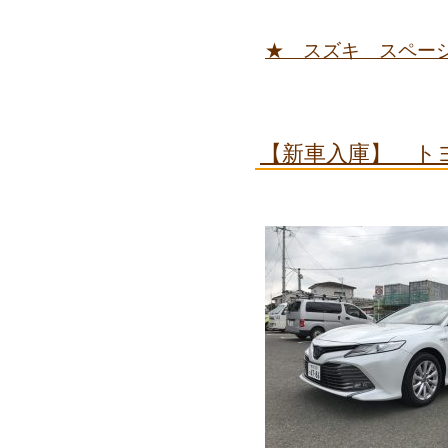
★ スズキ スペー
【新車入庫】 ト