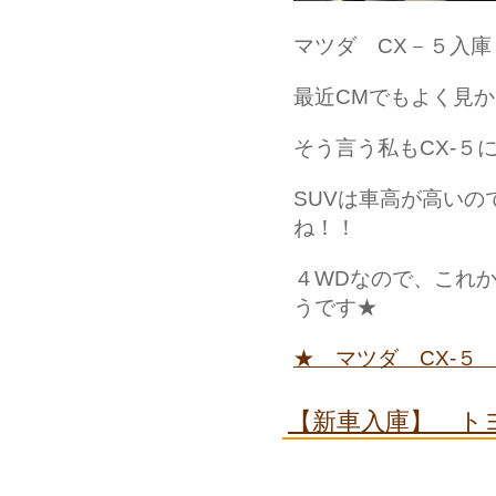
マツダ CX－５入庫
最近CMでもよく見
そう言う私もCX-５に乗
SUVは車高が高い
ね！！
４WDなので、これ
うです★
★ マツダ CX-５
【新車入庫】 ト