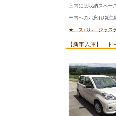
室内には収納スペー
車内へのお忘れ物注
★ スバル ジャス
【新車入庫】 ト